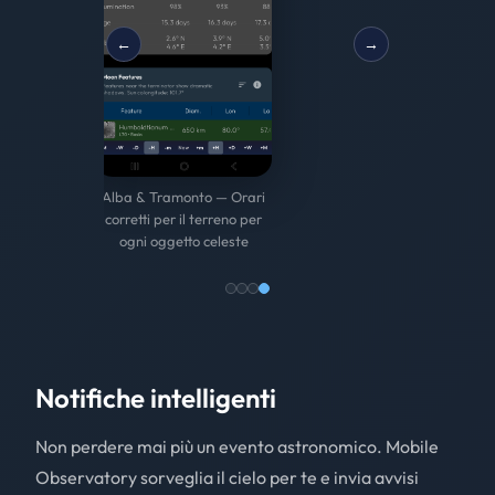
←
→
Planisfero — Cielo
Percorso del Sole — Segui
completo a 360° con il tuo
l'arco del Sole sopra il tuo
G
vero orizzonte topografico
terreno reale
3D
Notifiche intelligenti
Non perdere mai più un evento astronomico. Mobile
Observatory sorveglia il cielo per te e invia avvisi