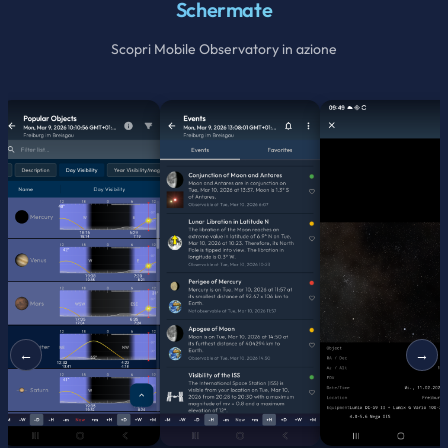
Schermate
Scopri Mobile Observatory in azione
Percorso del Sole 
Segui l'arco del Sol
attraverso il cielo sopr
tuo orizzonte topogra
reale durante la gior
←
→