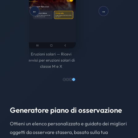
←
→
Eventi giornalieri — Ricevi
Passaggi ISS — Non
notifiche su eclissi,
perdere mai un passaggio
not
congiunzioni, sciami
visibile della Stazione
meteorici e altro
Spaziale Internazionale
vi
Generatore piano di osservazione
Ottieni un elenco personalizzato e guidato dei migliori
oggetti da osservare stasera, basato sulla tua