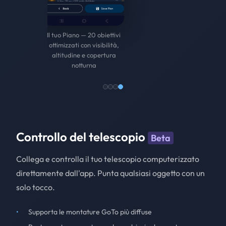
Sessione — Scegli la data e
Tipi di oggetti — Mix
Co
seleziona sera, notte intera
consigliato, Pianeti,
o mattina
Messier, Tour del cielo
profondo o personalizzato
Controllo del telescopio
Beta
Collega e controlla il tuo telescopio computerizzato
direttamente dall'app. Punta qualsiasi oggetto con un
solo tocco.
Supporta le montature GoTo più diffuse