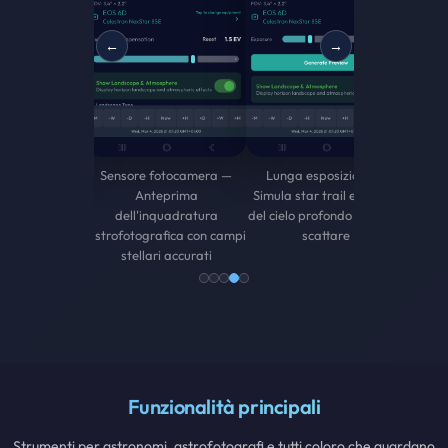
←
→
tocamera —
Lunga esposizione —
prima
Simula star trail e catture
uadratura
del cielo profondo prima di
ica con campi
scattare
 accurati
Funzionalità principali
Strumenti per astronomi, astrofotografi e tutti coloro che guardano