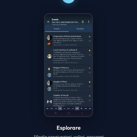
Esplorare
Sfoglia congiunzioni, eclissi, passaggi